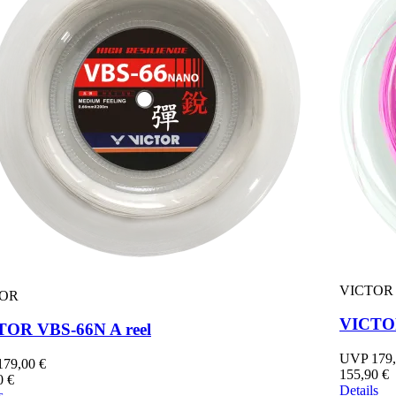
VICTOR
TOR
VICTOR
TOR VBS-66N A reel
UVP 179,
79,00 €
155,90 €
0 €
Details
s