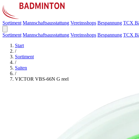
Sortiment
Mannschaftsausstattung
Vereinsshops
Bespannung
TCX Bä
Sortiment
Mannschaftsausstattung
Vereinsshops
Bespannung
TCX Bä
Start
/
Sortiment
/
Saiten
/
VICTOR VBS-66N G reel