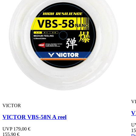
V
VICTOR
V
VICTOR VBS-58N A reel
UV
UVP 179,00 €
15
155,90 €
De