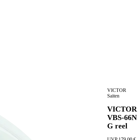
VICTOR
Saiten
VICTOR
VBS-66N
G reel
UVP 179,00 €