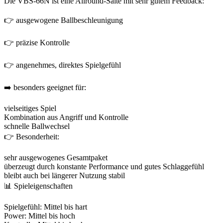
Die VBS-66N ist eine Allround-Saite mit sehr gutem Feedback:
👉 ausgewogene Ballbeschleunigung
👉 präzise Kontrolle
👉 angenehmes, direktes Spielgefühl
➡️ besonders geeignet für:
vielseitiges Spiel
Kombination aus Angriff und Kontrolle
schnelle Ballwechsel
👉 Besonderheit:
sehr ausgewogenes Gesamtpaket
überzeugt durch konstante Performance und gutes Schlaggefühl
bleibt auch bei längerer Nutzung stabil
📊 Spieleigenschaften
Spielgefühl: Mittel bis hart
Power: Mittel bis hoch