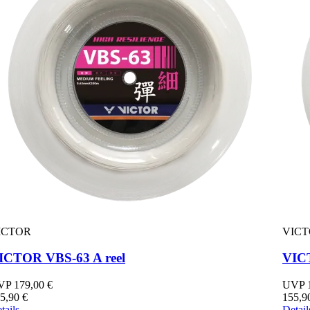
ICTOR
VIC
ICTOR VBS-63 A reel
VIC
P 179,00 €
UVP 1
5,90 €
155,9
tails
Detail