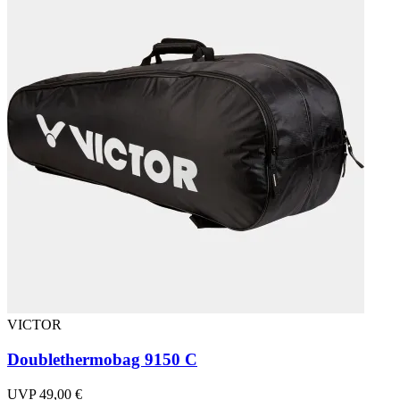
VICTOR
Doublethermobag 9150 C
UVP 49,00 €