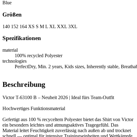
Blue
Größen
140
152
164
XS
S
M
L
XL
XXL
3XL
Spezifikationen
material
100% recycled Polyester
technologies
PerfectDry, Min. 2 years, Kids sizes, Inherently stable, Breatha
Beschreibung
Victor T-63100 B – Neuheit 2026 | Ideal fürs Team-Outfit
Hochwertiges Funktionsmaterial
Gefertigt aus 100 % recyceltem Polyester bietet das Shirt von Victor
ein besonders leichtes und atmungsaktives Tragegefühl. Das
Material leitet Feuchtigkeit zuverlässig nach außen ab und trocknet
schnell — optimal für intensive Trainingseinheiten und Wettkämpfe.