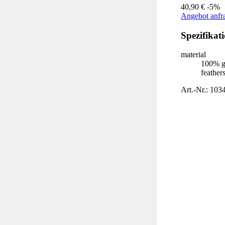
40,90 €
-5%
Angebot anfr
Spezifikat
material
100% g
feather
Art.-Nr.: 103