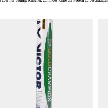
e aber nur bedingt schneller, zumindest ohne die Federn zu beschädigen