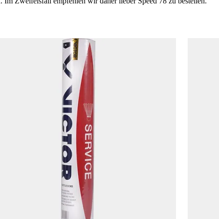
. Im Zweifelsfall empfehlen wir daher lieber Speed 78 zu bestellen.