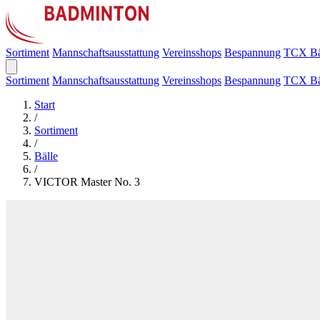
Sortiment
Mannschaftsausstattung
Vereinsshops
Bespannung
TCX Bä
Sortiment
Mannschaftsausstattung
Vereinsshops
Bespannung
TCX Bä
Start
/
Sortiment
/
Bälle
/
VICTOR Master No. 3