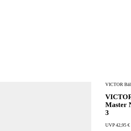
VICTOR
Bäl
VICTO
Master 
3
UVP 42,95 €