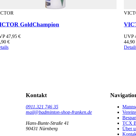
ICTOR
VIC
ICTOR GoldChampion
VICT
P 47,95 €
UVP 4
,90 €
44,90
tails
Detail
Kontakt
Navigatio
0911.321 746 35
Mannsc
mail@badminton-shop-franken.de
Verein
Bespa
Hans-Bunte-Straße 41
TCX B
90431 Nürnberg
Über u
Kontak