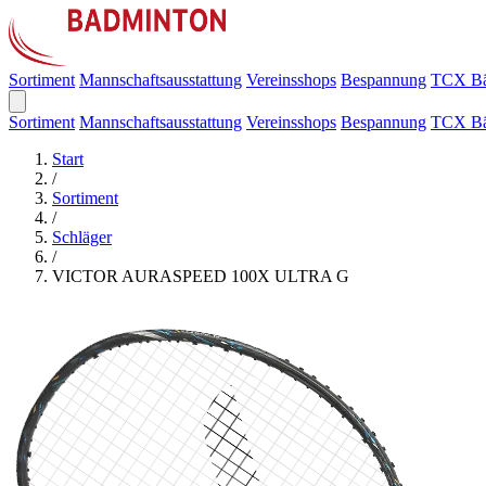
Sortiment
Mannschaftsausstattung
Vereinsshops
Bespannung
TCX Bä
Sortiment
Mannschaftsausstattung
Vereinsshops
Bespannung
TCX Bä
Start
/
Sortiment
/
Schläger
/
VICTOR AURASPEED 100X ULTRA G