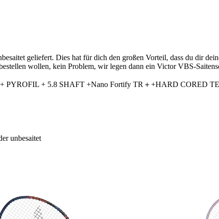
aitet geliefert. Dies hat für dich den großen Vorteil, dass du dir de
t bestellen wollen, kein Problem, wir legen dann ein Victor VBS-Saitens
bon Fiber + PYROFIL + 5.8 SHAFT +Nano Fortify TR＋+HARD COR
er unbesaitet