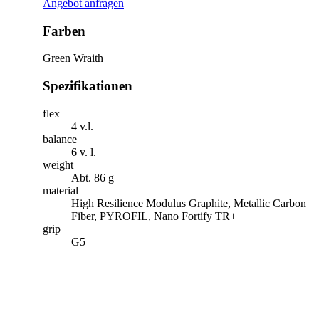
Angebot anfragen
Farben
Green Wraith
Spezifikationen
flex
4 v.l.
balance
6 v. l.
weight
Abt. 86 g
material
High Resilience Modulus Graphite, Metallic Carbon
Fiber, PYROFIL, Nano Fortify TR+
grip
G5