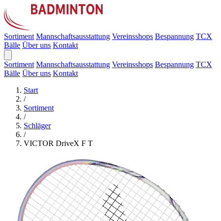
Sortiment
Mannschaftsausstattung
Vereinsshops
Bespannung
TCX
Bälle
Über uns
Kontakt
Sortiment
Mannschaftsausstattung
Vereinsshops
Bespannung
TCX
Bälle
Über uns
Kontakt
Start
/
Sortiment
/
Schläger
/
VICTOR DriveX F T