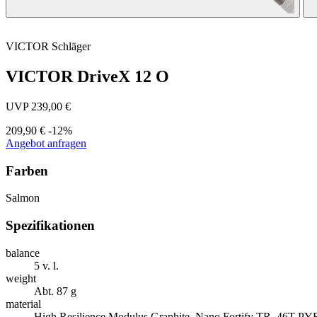
VICTOR
Schläger
VICTOR DriveX 12 O
UVP 239,00 €
209,90 €
-12%
Angebot anfragen
Farben
Salmon
Spezifikationen
balance
5 v. l.
weight
Abt. 87 g
material
High Resilience Modulus Graphite, Nano Fortify TR, 46T P