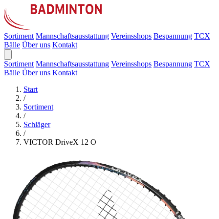
Sortiment
Mannschaftsausstattung
Vereinsshops
Bespannung
TCX
Bälle
Über uns
Kontakt
Sortiment
Mannschaftsausstattung
Vereinsshops
Bespannung
TCX
Bälle
Über uns
Kontakt
Start
/
Sortiment
/
Schläger
/
VICTOR DriveX 12 O