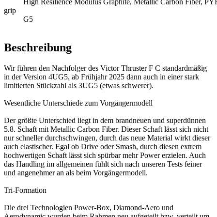
High Resilience Modulus Graphite, Metallic Carbon Fiber, 
grip
G5
Beschreibung
Wir führen den Nachfolger des Victor Thruster F C standardmäßig
in der Version 4UG5, ab Frühjahr 2025 dann auch in einer stark
limitierten Stückzahl als 3UG5 (etwas schwerer).
Wesentliche Unterschiede zum Vorgängermodell
Der größte Unterschied liegt in dem brandneuen und superdünnen
5.8. Schaft mit Metallic Carbon Fiber. Dieser Schaft lässt sich nicht
nur schneller durchschwingen, durch das neue Material wirkt dieser
auch elastischer. Egal ob Drive oder Smash, durch diesen extrem
hochwertigen Schaft lässt sich spürbar mehr Power erzielen. Auch
das Handling im allgemeinen fühlt sich nach unseren Tests feiner
und angenehmer an als beim Vorgängermodell.
Tri-Formation
Die drei Technologien Power-Box, Diamond-Aero und
Aerodynamic wurden beim Rahmen neu aufgeteilt bzw. verteilt um