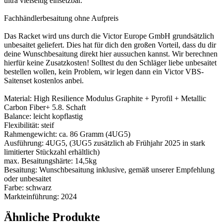
ultra vielseitig einsetzbar.
Fachhändlerbesaitung ohne Aufpreis
Das Racket wird uns durch die Victor Europe GmbH grundsätzlich
unbesaitet geliefert. Dies hat für dich den großen Vorteil, dass du dir
deine Wunschbesaitung direkt hier aussuchen kannst. Wir berechnen
hierfür keine Zusatzkosten! Solltest du den Schläger liebe unbesaitet
bestellen wollen, kein Problem, wir legen dann ein Victor VBS-
Saitenset kostenlos anbei.
Material: High Resilience Modulus Graphite + Pyrofil + Metallic
Carbon Fiber+ 5.8. Schaft
Balance: leicht kopflastig
Flexibilität: steif
Rahmengewicht: ca. 86 Gramm (4UG5)
Ausführung: 4UG5, (3UG5 zusätzlich ab Frühjahr 2025 in stark
limitierter Stückzahl erhältlich)
max. Besaitungshärte: 14,5kg
Besaitung: Wunschbesaitung inklusive, gemäß unserer Empfehlung
oder unbesaitet
Farbe: schwarz
Markteinführung: 2024
Ähnliche Produkte