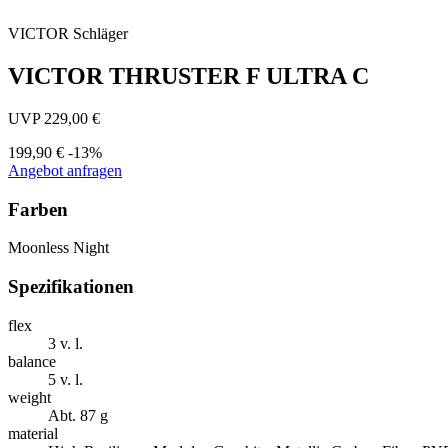
VICTOR
Schläger
VICTOR THRUSTER F ULTRA C
UVP 229,00 €
199,90 €
-13%
Angebot anfragen
Farben
Moonless Night
Spezifikationen
flex
3 v. l.
balance
5 v. l.
weight
Abt. 87 g
material