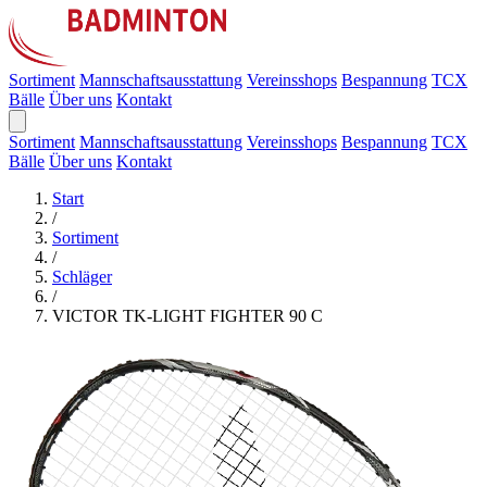
Sortiment
Mannschaftsausstattung
Vereinsshops
Bespannung
TCX
Bälle
Über uns
Kontakt
Sortiment
Mannschaftsausstattung
Vereinsshops
Bespannung
TCX
Bälle
Über uns
Kontakt
Start
/
Sortiment
/
Schläger
/
VICTOR TK-LIGHT FIGHTER 90 C