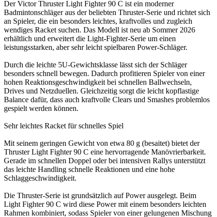
Der Victor Thruster Light Fighter 90 C ist ein moderner
Badmintonschläger aus der beliebten Thruster-Serie und richtet sich
an Spieler, die ein besonders leichtes, kraftvolles und zugleich
wendiges Racket suchen. Das Modell ist neu ab Sommer 2026
erhältlich und erweitert die Light-Fighter-Serie um einen
leistungsstarken, aber sehr leicht spielbaren Power-Schläger.
Durch die leichte 5U-Gewichtsklasse lässt sich der Schläger
besonders schnell bewegen. Dadurch profitieren Spieler von einer
hohen Reaktionsgeschwindigkeit bei schnellen Ballwechseln,
Drives und Netzduellen. Gleichzeitig sorgt die leicht kopflastige
Balance dafür, dass auch kraftvolle Clears und Smashes problemlos
gespielt werden können.
Sehr leichtes Racket für schnelles Spiel
Mit seinem geringen Gewicht von etwa 80 g (besaitet) bietet der
Thruster Light Fighter 90 C eine hervorragende Manövrierbarkeit.
Gerade im schnellen Doppel oder bei intensiven Rallys unterstützt
das leichte Handling schnelle Reaktionen und eine hohe
Schlaggeschwindigkeit.
Die Thruster-Serie ist grundsätzlich auf Power ausgelegt. Beim
Light Fighter 90 C wird diese Power mit einem besonders leichten
Rahmen kombiniert, sodass Spieler von einer gelungenen Mischung